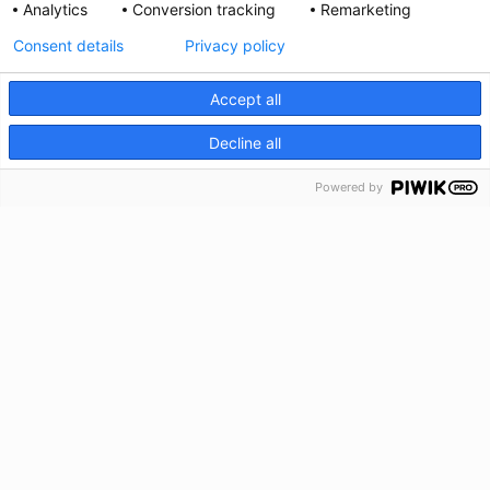
Analytics
Conversion tracking
Remarketing
Consent details
Privacy policy
Accept all
Decline all
Powered by
Carlyss
Votre partenaire automobile depuis plus de 30 ans. Spécialiste
de la vente et location de véhicules d'occasion.